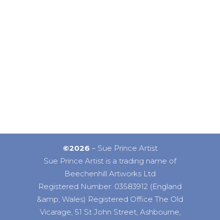
©2026
– Sue Prince Artist
Sue Prince Artist is a trading name of
Beechenhill Artworks Ltd
Registered Number: 03583912 (England
&amp; Wales) Registered Office The Old
Vicarage, 51 St John Street, Ashbourne,